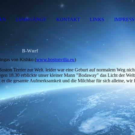
EN
LEHRGÄNGE
KONTAKT
LINKS
IMPRES
B-Wurf
ngas von Kishko (
www.bostonvilla.eu
)
ston Terrier zur Welt. leider war eine Geburt auf normalem Weg nich
gen 18.30 erblickte unser kleiner Mann "Bodaway" das Licht der Welt
er die gesamte Aufmerksamkeit und die Milchbar für sich alleine, wir 