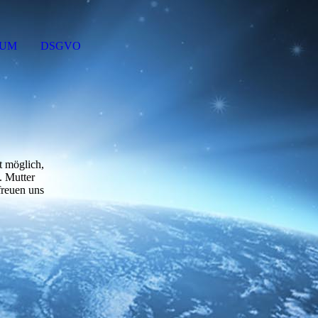
SUM
DSGVO
t möglich,
. Mutter
freuen uns