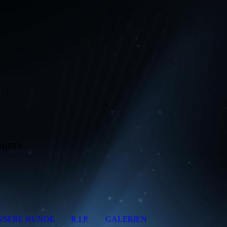
gers
NSERE HUNDE
R.I.P.
GALERIEN