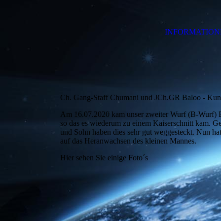
INFORMATION
Ch. Gang-Staff Chumani und JCh.GR Baloo - Kuni
Am 16.07.2020 kam unser zweiter Wurf (B-Wurf) Bo
so das es wiederum zu einem Kaiserschnitt kam. Ge
und Sohn haben dies sehr gut weggesteckt. Nun hat 
auf das Heranwachsen des kleinen Mannes.
Hier sehen Sie einige Foto´s