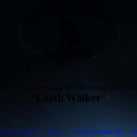
lich Willkommen auf der Homepage des Zwin
"
Earth Walker
"
USSTELLUNGEN
ZUCHT
UNTERSUCHUNGEN
U