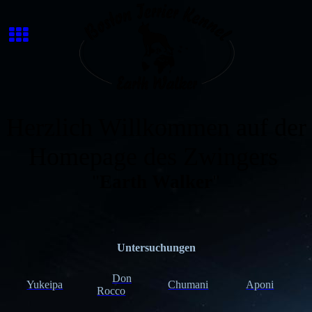
Herzlich Willkommen auf der
Homepage des Zwingers
"
Earth Walker
"
Untersuchungen
Don
Yukeipa
Chumani
Aponi
Rocco