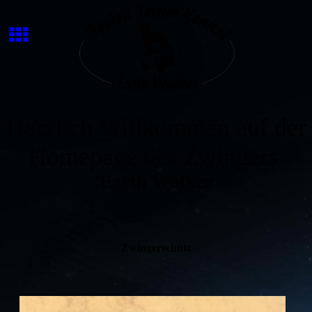
Herzlich Willkommen auf der
Homepage des Zwingers
"
Earth Walker
"
Zwingerschutz